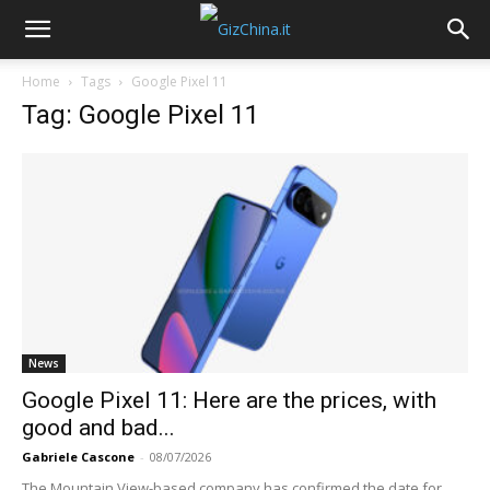
Home
Tags
Google Pixel 11
Tag: Google Pixel 11
News
Google Pixel 11: Here are the prices, with
good and bad...
Gabriele Cascone
-
08/07/2026
The Mountain View-based company has confirmed the date for