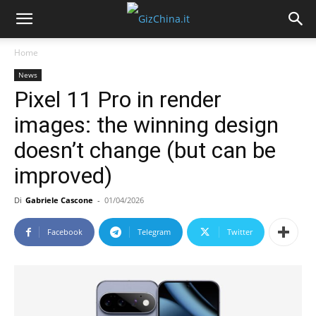
Home
News
Pixel 11 Pro in render
images: the winning design
doesn’t change (but can be
improved)
Di
Gabriele Cascone
-
01/04/2026
Facebook
Telegram
Twitter