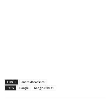
FONTE
androidheadlines
TAGS
Google
Google Pixel 11