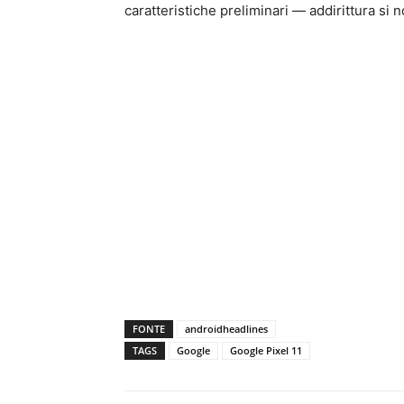
caratteristiche preliminari — addirittura si 
FONTE
androidheadlines
TAGS
Google
Google Pixel 11