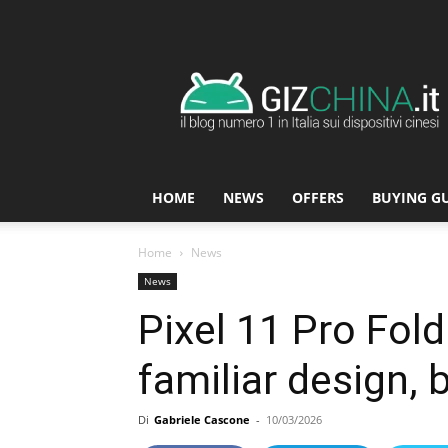
GizChina.it
HOME
NEWS
OFFERS
BUYING G
Home
News
News
Pixel 11 Pro Fold 
familiar design, b
Di
Gabriele Cascone
-
10/03/2026