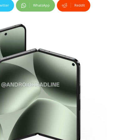
witter
WhatsApp
ReddIt