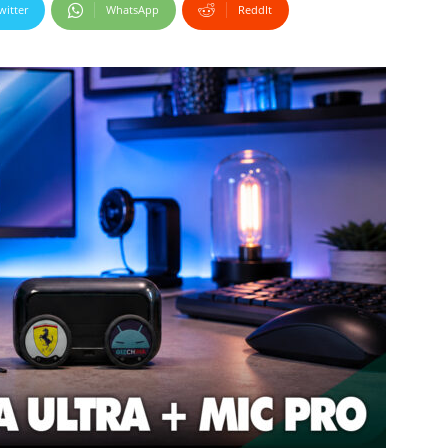
witter
WhatsApp
ReddIt