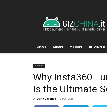
GizChina.it
HOME
NEWS
OFFERS
BUYING G
Reviews
Why Insta360 Lun
Is the Ultimate S
Di
Dario Caliendo
-
24/06/2026