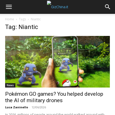
Home
Tags
Niantic
Tag: Niantic
News
Pokémon GO games? You helped develop
the AI of military drones
Luca Zaninello
-
12/06/2026
In 2016, millions of people around the world walked around with