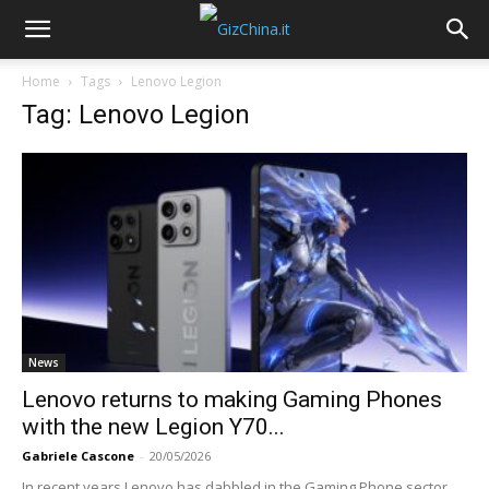
Home
Tags
Lenovo Legion
Tag: Lenovo Legion
News
Lenovo returns to making Gaming Phones
with the new Legion Y70...
Gabriele Cascone
-
20/05/2026
In recent years Lenovo has dabbled in the Gaming Phone sector,