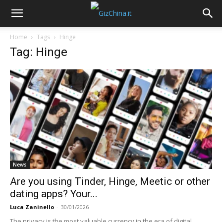
Home
Tags
Hinge
Tag: Hinge
News
Are you using Tinder, Hinge, Meetic or other
dating apps? Your...
Luca Zaninello
-
30/01/2026
The privacy is the most valuable currency in the era of digital