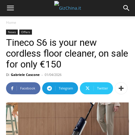
Home
News
Offers
Tineco S6 is your new
cordless floor cleaner, on sale
for only €150
Di
Gabriele Cascone
-
01/04/2026
Facebook
Telegram
Twitter