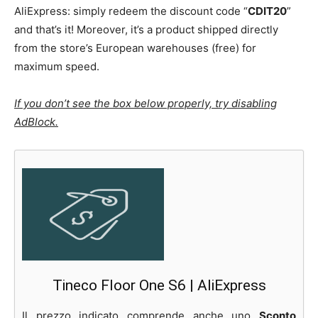
AliExpress: simply redeem the discount code “
CDIT20
”
and that’s it! Moreover, it’s a product shipped directly
from the store’s European warehouses (free) for
maximum speed.
If you don’t see the box below properly, try disabling
AdBlock.
Tineco Floor One S6 | AliExpress
Il prezzo indicato comprende anche uno
Sconto