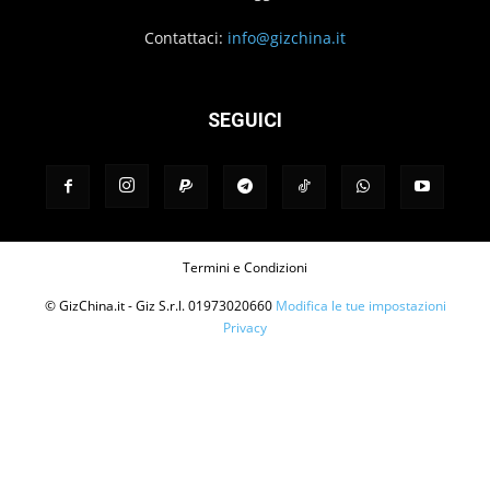
Contattaci:
info@gizchina.it
SEGUICI
Termini e Condizioni
© GizChina.it - Giz S.r.l. 01973020660
Modifica le tue impostazioni
Privacy