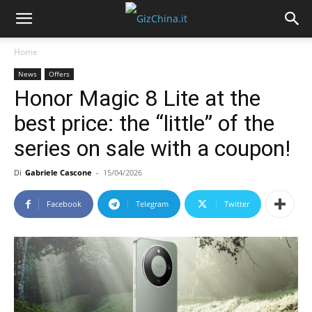
Home
News
Offers
Honor Magic 8 Lite at the
best price: the “little” of the
series on sale with a coupon!
Di
Gabriele Cascone
-
15/04/2026
Facebook
Telegram
Twitter