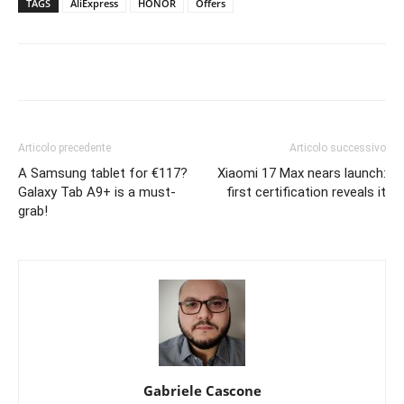
TAGS
AliExpress
HONOR
Offers
Articolo precedente
Articolo successivo
A Samsung tablet for €117?
Xiaomi 17 Max nears launch:
Galaxy Tab A9+ is a must-
first certification reveals it
grab!
Gabriele Cascone