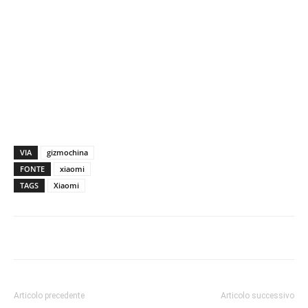
VIA
gizmochina
FONTE
xiaomi
TAGS
Xiaomi
Articolo precedente
Articolo successivo