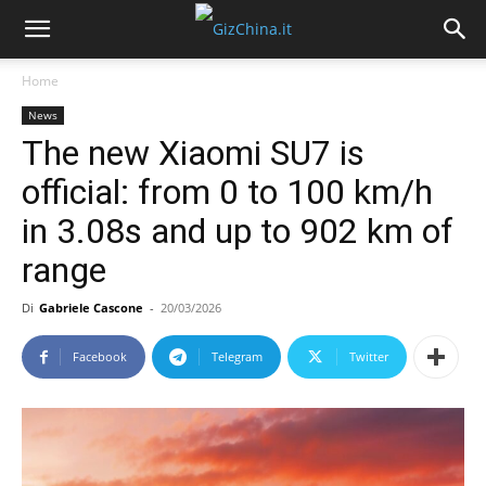
Home
News
The new Xiaomi SU7 is
official: from 0 to 100 km/h
in 3.08s and up to 902 km of
range
Di
Gabriele Cascone
-
20/03/2026
Facebook
Telegram
Twitter