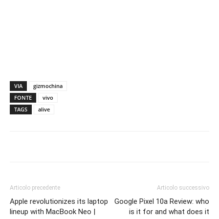
VIA
gizmochina
FONTE
vivo
TAGS
alive
Articolo precedente
Articolo successivo
Apple revolutionizes its laptop
Google Pixel 10a Review: who
lineup with MacBook Neo |
is it for and what does it