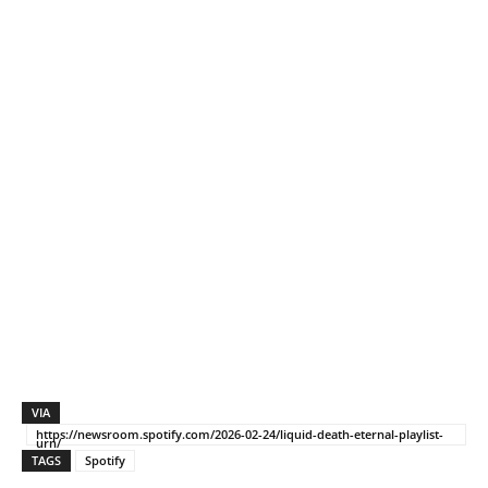
VIA
https://newsroom.spotify.com/2026-02-24/liquid-death-eternal-playlist-
urn/
TAGS
Spotify