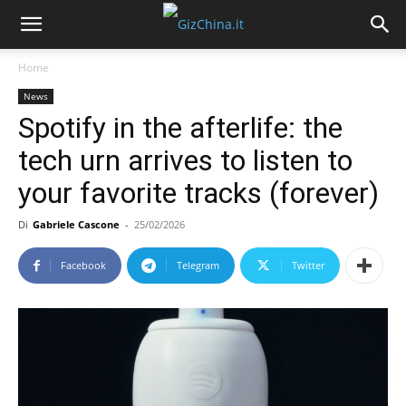
Home
News
Spotify in the afterlife: the
tech urn arrives to listen to
your favorite tracks (forever)
Di
Gabriele Cascone
-
25/02/2026
Facebook
Telegram
Twitter