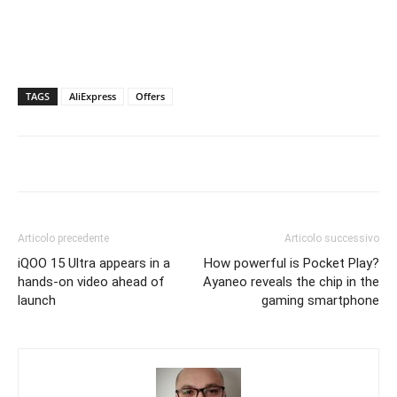
TAGS
AliExpress
Offers
Articolo precedente
Articolo successivo
iQOO 15 Ultra appears in a
How powerful is Pocket Play?
hands-on video ahead of
Ayaneo reveals the chip in the
launch
gaming smartphone