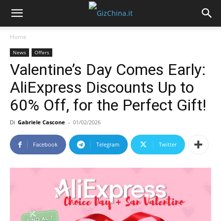
Home
News
Offers
Valentine’s Day Comes Early:
AliExpress Discounts Up to
60% Off, for the Perfect Gift!
Di
Gabriele Cascone
-
01/02/2026
Facebook
Telegram
Twitter