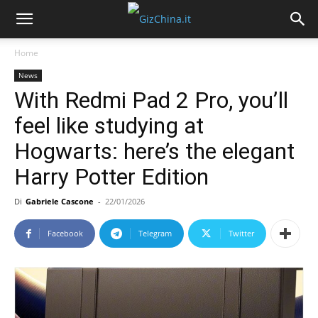
Home
News
With Redmi Pad 2 Pro, you’ll
feel like studying at
Hogwarts: here’s the elegant
Harry Potter Edition
Di
Gabriele Cascone
-
22/01/2026
Facebook
Telegram
Twitter