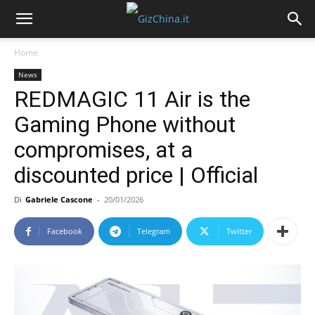
Home
News
REDMAGIC 11 Air is the
Gaming Phone without
compromises, at a
discounted price | Official
Di
Gabriele Cascone
-
20/01/2026
Facebook
Telegram
Twitter