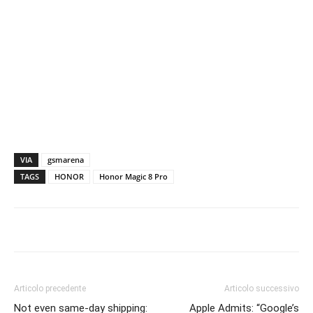
VIA
gsmarena
TAGS
HONOR
Honor Magic 8 Pro
Articolo precedente
Articolo successivo
Not even same-day shipping:
Apple Admits: “Google’s