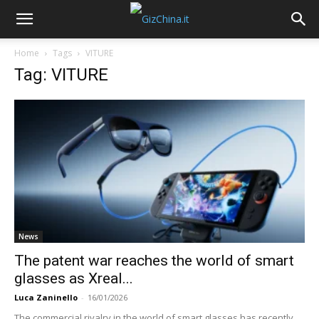
Home
Tags
VITURE
Tag: VITURE
News
The patent war reaches the world of smart
glasses as Xreal...
Luca Zaninello
-
16/01/2026
The commercial rivalry in the world of smart glasses has recently