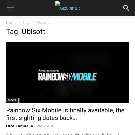
Home
Tags
Ubisoft
Tag: Ubisoft
News
Rainbow Six Mobile is finally available, the
first sighting dates back...
Luca Zaninello
-
24/02/2026
After a complex genesis and an exceptionally extended testing