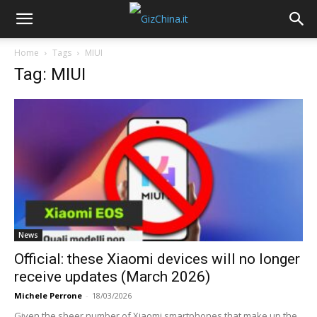
Home
Tags
MIUI
Tag: MIUI
News
Official: these Xiaomi devices will no longer
receive updates (March 2026)
Michele Perrone
-
18/03/2026
Given the sheer number of Xiaomi smartphones that make up the