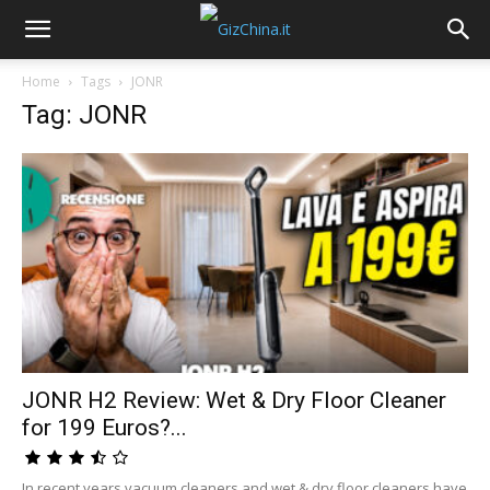
Home
Tags
JONR
Tag: JONR
JONR H2 Review: Wet & Dry Floor Cleaner
for 199 Euros?...
In recent years vacuum cleaners and wet & dry floor cleaners have