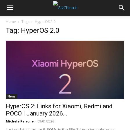
Home
Tags
HyperOS 2.0
Tag: HyperOS 2.0
News
HyperOS 2: Links for Xiaomi, Redmi and
POCO | January 2026...
Michele Perrone
-
09/01/2026
Last update: January 9, ROMs in the EEA/EU version only ter its