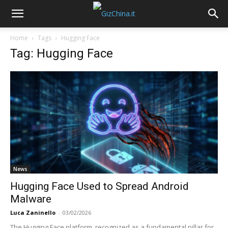
Home
Tags
Hugging Face
Tag: Hugging Face
News
Hugging Face Used to Spread Android
Malware
Luca Zaninello
-
03/02/2026
The Hugging Face platform, recognized as a fundamental pillar for