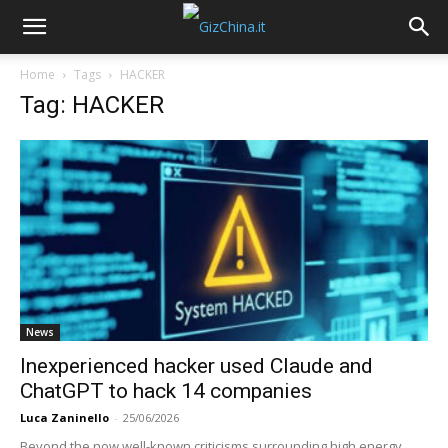
Home
Tags
HACKER
Tag: HACKER
News
Inexperienced hacker used Claude and
ChatGPT to hack 14 companies
Luca Zaninello
-
25/06/2026
Beyond the now well-known criticisms surrounding high energy