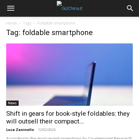
Home
Tags
Foldable smartphone
Tag: foldable smartphone
News
Shift in gears for book-style foldables: they
will outsell their compact...
Luca Zaninello
-
12/02/2026
According to the most recent projections by Counterpoint Research,