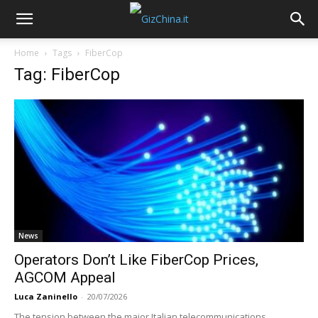
Home
Tags
FiberCop
Tag: FiberCop
News
Operators Don’t Like FiberCop Prices,
AGCOM Appeal
Luca Zaninello
-
20/07/2026
The tension between the major Italian telecommunications