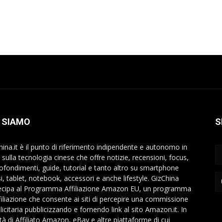
 SIAMO
S
hina.it è il punto di riferimento indipendente e autonomo in
a sulla tecnologia cinese che offre notizie, recensioni, focus,
ofondimenti, guide, tutorial e tanto altro su smartphone
si, tablet, notebook, accessori e anche lifestyle. GizChina
ecipa al Programma Affiliazione Amazon EU, un programma
ffiliazione che consente ai siti di percepire una commissione
icitaria pubblicizzando e fornendo link al sito Amazon.it. In
ità di Affiliato Amazon, eBay e altre piattaforme di cui