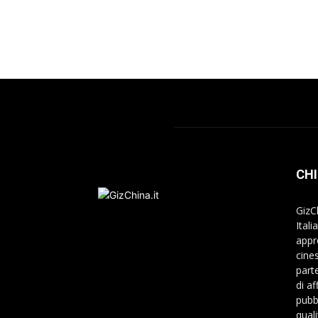
CHI
GizC
Itali
appr
cine
part
di a
pubbl
qual